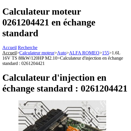
Calculateur moteur
0261204421 en échange
standard
Accueil
Recherche
Accueil
>
Calculateur moteur
>
Auto
>
ALFA ROMEO
>
155
>
1.6L
16V TS 88kW/120HP M2.10
>
Calculateur d'injection en échange
standard : 0261204421
Calculateur d'injection en
échange standard : 0261204421