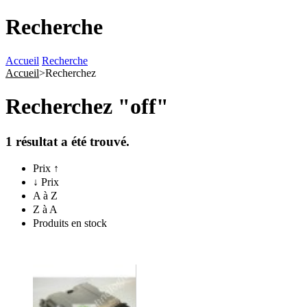
Recherche
Accueil
Recherche
Accueil
>
Recherchez
Recherchez "off"
1
résultat a été trouvé.
Prix ↑
↓ Prix
A à Z
Z à A
Produits en stock