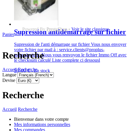
Powered By
PrestaShop
•
Voir le site classique
Supression antidémarrage sur fichier
Panier
Supression de l'anti démarrage sur fichier Vous nous envoyer
votre fichier par mail à : service.clients@proplus-
Recherche
technologie.fr. Nous vous renvoyon le fichier Immo Off avec
le checksum calculé Liste complete ci dessousl
Accueil
Recherche
50,00 €
-
En stock
Langue
Devise
Recherche
Accueil
Recherche
Bienvenue dans votre compte
Mes informations personnelles
Mes commandes