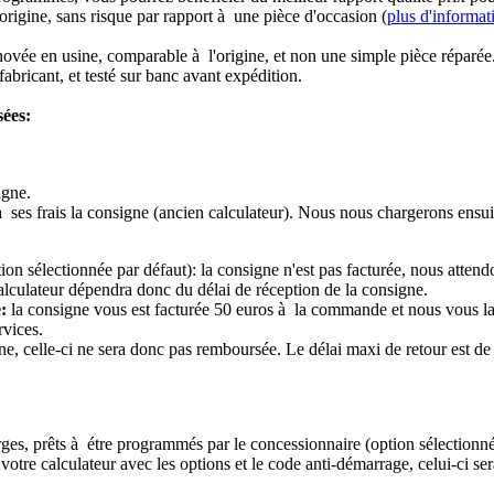
origine, sans risque par rapport à une pièce d'occasion (
plus d'informat
novée en usine, comparable à l'origine, et non une simple pièce réparée
abricant, et testé sur banc avant expédition.
sées:
igne.
à ses frais la consigne (ancien calculateur). Nous nous chargerons ensui
ion sélectionnée par défaut): la consigne n'est pas facturée, nous attend
alculateur dépendra donc du délai de réception de la consigne.
:
la consigne vous est facturée 50 euros à la commande et nous vous l
rvices.
e, celle-ci ne sera donc pas remboursée. Le délai maxi de retour est de 
ierges, prêts à étre programmés par le concessionnaire (option sélectionné
re calculateur avec les options et le code anti-démarrage, celui-ci sera