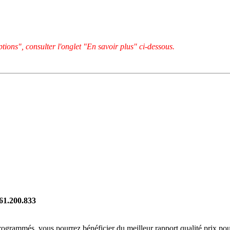
tions", consulter l'onglet "En savoir plus" ci-dessous.
261.200.833
rogrammés, vous pourrez bénéficier du meilleur rapport qualité prix pou