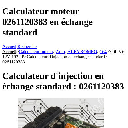
Calculateur moteur
0261120383 en échange
standard
Accueil
Recherche
Accueil
>
Calculateur moteur
>
Auto
>
ALFA ROMEO
>
164
>
3.0L V6
12V 192HP
>
Calculateur d'injection en échange standard :
0261120383
Calculateur d'injection en
échange standard : 0261120383