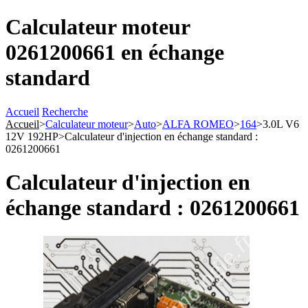
Calculateur moteur
0261200661 en échange
standard
Accueil
Recherche
Accueil
>
Calculateur moteur
>
Auto
>
ALFA ROMEO
>
164
>
3.0L V6
12V 192HP
>
Calculateur d'injection en échange standard :
0261200661
Calculateur d'injection en
échange standard : 0261200661