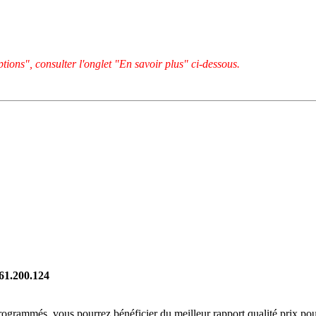
tions", consulter l'onglet "En savoir plus" ci-dessous.
261.200.124
rogrammés, vous pourrez bénéficier du meilleur rapport qualité prix pou