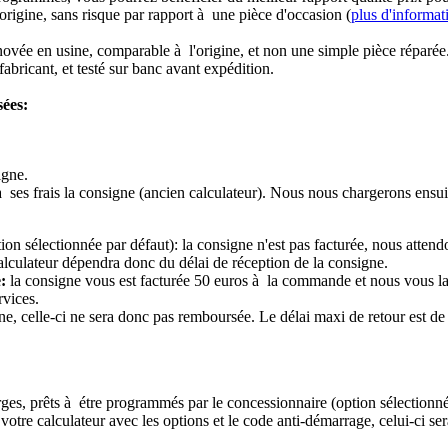
origine, sans risque par rapport à une pièce d'occasion (
plus d'informat
novée en usine, comparable à l'origine, et non une simple pièce réparée
abricant, et testé sur banc avant expédition.
sées:
igne.
à ses frais la consigne (ancien calculateur). Nous nous chargerons ensui
ion sélectionnée par défaut): la consigne n'est pas facturée, nous attend
alculateur dépendra donc du délai de réception de la consigne.
:
la consigne vous est facturée 50 euros à la commande et nous vous l
rvices.
e, celle-ci ne sera donc pas remboursée. Le délai maxi de retour est de 
ierges, prêts à étre programmés par le concessionnaire (option sélectionné
re calculateur avec les options et le code anti-démarrage, celui-ci sera