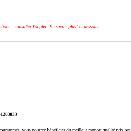
tions", consulter l'onglet "En savoir plus" ci-dessous.
261203833
rogrammés, vous pourrez bénéficier du meilleur rapport qualité prix pou