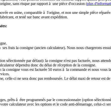
origine, sans risque par rapport à une pièce d'occasion (
plus d'informat
novée en usine, comparable à l'origine, et non une simple pièce réparée
abricant, et testé sur banc avant expédition.
sées:
igne.
à ses frais la consigne (ancien calculateur). Nous nous chargerons ensui
ion sélectionnée par défaut): la consigne n'est pas facturée, nous attend
alculateur dépendra donc du délai de réception de la consigne.
:
la consigne vous est facturée 50 euros à la commande et nous vous l
rvices.
e, celle-ci ne sera donc pas remboursée. Le délai maxi de retour est de 
ierges, prêts à étre programmés par le concessionnaire (option sélectionné
re calculateur avec les options et le code anti-démarrage, celui-ci sera