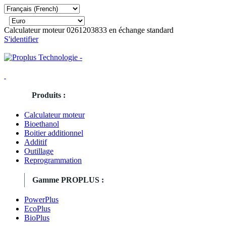
Calculateur moteur 0261203833 en échange standard
S'identifier
Produits :
Calculateur moteur
Bioethanol
Boitier additionnel
Additif
Outillage
Reprogrammation
Gamme PROPLUS :
PowerPlus
EcoPlus
BioPlus