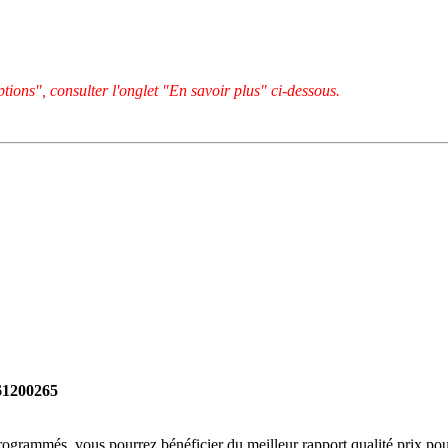
tions", consulter l'onglet "En savoir plus" ci-dessous.
261200265
rogrammés, vous pourrez bénéficier du meilleur rapport qualité prix pou