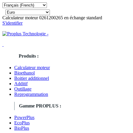
Calculateur moteur 0261200265 en échange standard
S'identifier
Produits :
Calculateur moteur
Bioethanol
Boitier additionnel
Additif
Outillage
Reprogrammation
Gamme PROPLUS :
PowerPlus
EcoPlus
BioPlus