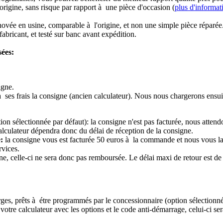
origine, sans risque par rapport à une pièce d'occasion (
plus d'informat
novée en usine, comparable à l'origine, et non une simple pièce réparée
abricant, et testé sur banc avant expédition.
sées:
igne.
à ses frais la consigne (ancien calculateur). Nous nous chargerons ensui
ion sélectionnée par défaut): la consigne n'est pas facturée, nous attend
alculateur dépendra donc du délai de réception de la consigne.
:
la consigne vous est facturée 50 euros à la commande et nous vous l
rvices.
e, celle-ci ne sera donc pas remboursée. Le délai maxi de retour est de 
ierges, prêts à étre programmés par le concessionnaire (option sélectionné
re calculateur avec les options et le code anti-démarrage, celui-ci sera