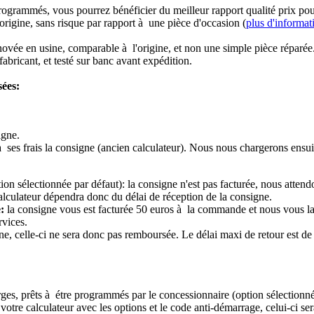
rogrammés, vous pourrez bénéficier du meilleur rapport qualité prix pou
origine, sans risque par rapport à une pièce d'occasion (
plus d'informat
novée en usine, comparable à l'origine, et non une simple pièce réparée
abricant, et testé sur banc avant expédition.
sées:
igne.
à ses frais la consigne (ancien calculateur). Nous nous chargerons ensui
ion sélectionnée par défaut): la consigne n'est pas facturée, nous attend
alculateur dépendra donc du délai de réception de la consigne.
:
la consigne vous est facturée 50 euros à la commande et nous vous l
rvices.
e, celle-ci ne sera donc pas remboursée. Le délai maxi de retour est de 
ierges, prêts à étre programmés par le concessionnaire (option sélectionné
re calculateur avec les options et le code anti-démarrage, celui-ci sera