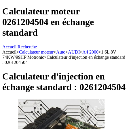
Calculateur moteur
0261204504 en échange
standard
Accueil
Recherche
Accueil
>
Calculateur moteur
>
Auto
>
AUDI
>
A4 2000
>
1.6L 8V
74KW/99HP Motronic
>
Calculateur d'injection en échange standard
: 0261204504
Calculateur d'injection en
échange standard : 0261204504