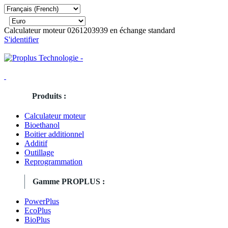
Calculateur moteur 0261203939 en échange standard
S'identifier
Produits :
Calculateur moteur
Bioethanol
Boitier additionnel
Additif
Outillage
Reprogrammation
Gamme PROPLUS :
PowerPlus
EcoPlus
BioPlus