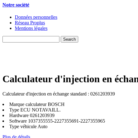
Notre société
Données personnelles
Réseau Proplus
Mentions légales
Calculateur d'injection en écha
Calculateur d'injection en échange standard : 0261203939
Marque calculateur
BOSCH
Type ECU
NOTAVAILL.
Hardware
0261203939
Software
1037355555-2227355691-2227355965
Type véhicule
Auto
Plus de détails