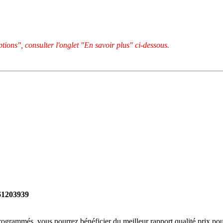
tions", consulter l'onglet "En savoir plus" ci-dessous.
261203939
rogrammés, vous pourrez bénéficier du meilleur rapport qualité prix pou