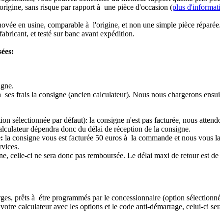
origine, sans risque par rapport à une pièce d'occasion (
plus d'informat
novée en usine, comparable à l'origine, et non une simple pièce réparée
abricant, et testé sur banc avant expédition.
sées:
igne.
à ses frais la consigne (ancien calculateur). Nous nous chargerons ensui
ion sélectionnée par défaut): la consigne n'est pas facturée, nous attend
alculateur dépendra donc du délai de réception de la consigne.
:
la consigne vous est facturée 50 euros à la commande et nous vous l
rvices.
e, celle-ci ne sera donc pas remboursée. Le délai maxi de retour est de 
ierges, prêts à étre programmés par le concessionnaire (option sélectionné
re calculateur avec les options et le code anti-démarrage, celui-ci sera