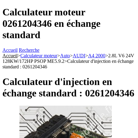
Calculateur moteur
0261204346 en échange
standard
Accueil
Recherche
Accueil
>
Calculateur moteur
>
Auto
>
AUDI
>
A4 2000
>
2.8L V6 24V
128KW/172HP PSOP ME5.9.2
>
Calculateur d'injection en échange
standard : 0261204346
Calculateur d'injection en
échange standard : 0261204346