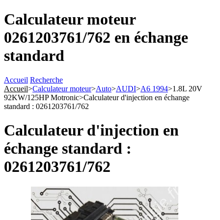
Calculateur moteur
0261203761/762 en échange
standard
Accueil
Recherche
Accueil
>
Calculateur moteur
>
Auto
>
AUDI
>
A6 1994
>
1.8L 20V
92KW/125HP Motronic
>
Calculateur d'injection en échange
standard : 0261203761/762
Calculateur d'injection en
échange standard :
0261203761/762