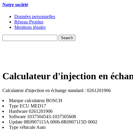
Notre société
Données personnelles
Réseau Proplus
Mentions légales
Calculateur d'injection en écha
Calculateur d'injection en échange standard : 0261201906
Marque calculateur
BOSCH
Type ECU
MED17
Hardware
0261201906
Software
1037504543-1037505608
Update
8R0907115A 0006-8R0907115D 0002
Type véhicule
Auto