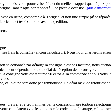
rogrammés, vous pourrez bénéficier du meilleur rapport qualité prix pou
origine, sans risque par rapport à une pièce d'occasion (
plus d'informat
novée en usine, comparable à l'origine, et non une simple pièce réparée
abricant, et testé sur banc avant expédition.
sées:
igne.
à ses frais la consigne (ancien calculateur). Nous nous chargerons ensui
ion sélectionnée par défaut): la consigne n'est pas facturée, nous attend
alculateur dépendra donc du délai de réception de la consigne.
:
la consigne vous est facturée 50 euros à la commande et nous vous l
rvices.
e, celle-ci ne sera donc pas remboursée. Le délai maxi de retour est de 
ierges, prêts à étre programmés par le concessionnaire (option sélectionné
re calculateur avec les options et le code anti-démarrage, celui-ci sera