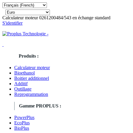
Calculateur moteur 0261200484/543 en échange standard
S'identifier
Produits :
Calculateur moteur
Bioethanol
Boitier additionnel
Additif
Outillage
Reprogrammation
Gamme PROPLUS :
PowerPlus
EcoPlus
BioPlus