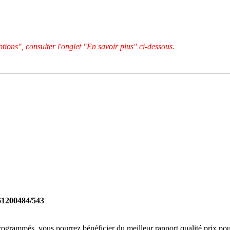
tions", consulter l'onglet "En savoir plus" ci-dessous.
261200484/543
rogrammés, vous pourrez bénéficier du meilleur rapport qualité prix pou