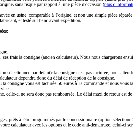
origine, sans risque par rapport à une pièce d'occasion (
plus d'informat
novée en usine, comparable à l'origine, et non une simple pièce réparée
abricant, et testé sur banc avant expédition.
sées:
igne.
à ses frais la consigne (ancien calculateur). Nous nous chargerons ensui
ion sélectionnée par défaut): la consigne n'est pas facturée, nous attend
alculateur dépendra donc du délai de réception de la consigne.
:
la consigne vous est facturée 50 euros à la commande et nous vous l
rvices.
e, celle-ci ne sera donc pas remboursée. Le délai maxi de retour est de 
ierges, prêts à étre programmés par le concessionnaire (option sélectionné
re calculateur avec les options et le code anti-démarrage, celui-ci sera