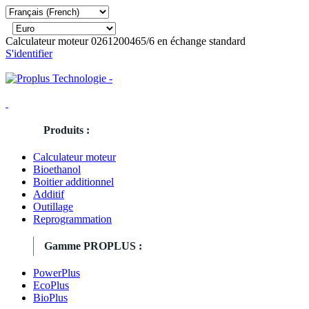
Calculateur moteur 0261200465/6 en échange standard
S'identifier
Produits :
Calculateur moteur
Bioethanol
Boitier additionnel
Additif
Outillage
Reprogrammation
Gamme PROPLUS :
PowerPlus
EcoPlus
BioPlus