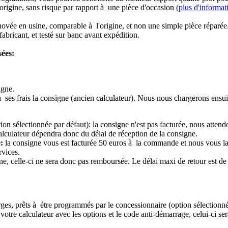
origine, sans risque par rapport à une pièce d'occasion (
plus d'informat
novée en usine, comparable à l'origine, et non une simple pièce réparée
abricant, et testé sur banc avant expédition.
sées:
igne.
à ses frais la consigne (ancien calculateur). Nous nous chargerons ensui
ion sélectionnée par défaut): la consigne n'est pas facturée, nous attend
alculateur dépendra donc du délai de réception de la consigne.
:
la consigne vous est facturée 50 euros à la commande et nous vous l
rvices.
e, celle-ci ne sera donc pas remboursée. Le délai maxi de retour est de 
ierges, prêts à étre programmés par le concessionnaire (option sélectionné
re calculateur avec les options et le code anti-démarrage, celui-ci sera