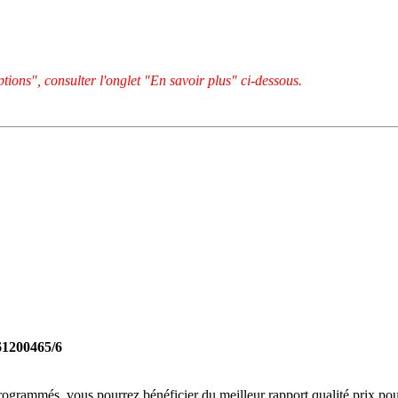
tions", consulter l'onglet "En savoir plus" ci-dessous.
61200465/6
rogrammés, vous pourrez bénéficier du meilleur rapport qualité prix pou