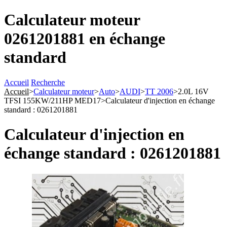
Calculateur moteur
0261201881 en échange
standard
Accueil
Recherche
Accueil
>
Calculateur moteur
>
Auto
>
AUDI
>
TT 2006
>
2.0L 16V
TFSI 155KW/211HP MED17
>
Calculateur d'injection en échange
standard : 0261201881
Calculateur d'injection en
échange standard : 0261201881