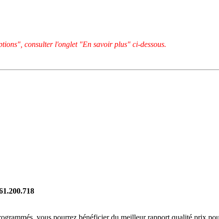
tions", consulter l'onglet "En savoir plus" ci-dessous.
261.200.718
rogrammés, vous pourrez bénéficier du meilleur rapport qualité prix pou