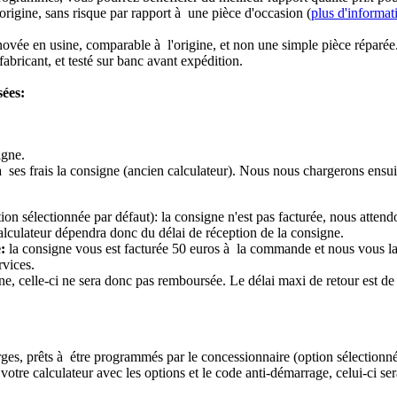
origine, sans risque par rapport à une pièce d'occasion (
plus d'informat
novée en usine, comparable à l'origine, et non une simple pièce réparée
abricant, et testé sur banc avant expédition.
sées:
igne.
à ses frais la consigne (ancien calculateur). Nous nous chargerons ensui
ion sélectionnée par défaut): la consigne n'est pas facturée, nous attend
alculateur dépendra donc du délai de réception de la consigne.
:
la consigne vous est facturée 50 euros à la commande et nous vous l
rvices.
e, celle-ci ne sera donc pas remboursée. Le délai maxi de retour est de 
ierges, prêts à étre programmés par le concessionnaire (option sélectionné
re calculateur avec les options et le code anti-démarrage, celui-ci sera