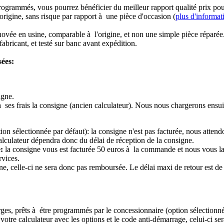
rogrammés, vous pourrez bénéficier du meilleur rapport qualité prix pou
origine, sans risque par rapport à une pièce d'occasion (
plus d'informat
novée en usine, comparable à l'origine, et non une simple pièce réparée
abricant, et testé sur banc avant expédition.
sées:
igne.
à ses frais la consigne (ancien calculateur). Nous nous chargerons ensui
ion sélectionnée par défaut): la consigne n'est pas facturée, nous attend
alculateur dépendra donc du délai de réception de la consigne.
:
la consigne vous est facturée 50 euros à la commande et nous vous l
rvices.
e, celle-ci ne sera donc pas remboursée. Le délai maxi de retour est de 
ierges, prêts à étre programmés par le concessionnaire (option sélectionné
re calculateur avec les options et le code anti-démarrage, celui-ci sera