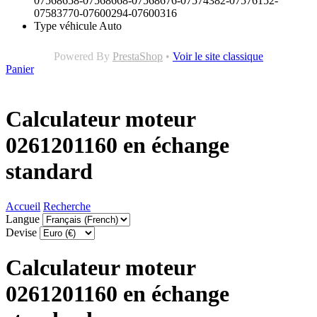
07568658-07568668-07568676-07574382-07576152-
07583770-07600294-07600316
Type véhicule
Auto
Powered By
PrestaShop
•
Voir le site classique
Panier
Calculateur moteur
0261201160 en échange
standard
Accueil
Recherche
Langue
Devise
Calculateur moteur
0261201160 en échange