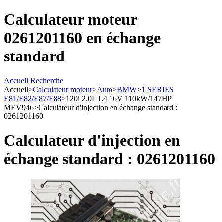
Calculateur moteur
0261201160 en échange
standard
Accueil
Recherche
Accueil
>
Calculateur moteur
>
Auto
>
BMW
>
1 SERIES
E81/E82/E87/E88
>
120i 2.0L L4 16V 110kW/147HP
MEV946
>
Calculateur d'injection en échange standard :
0261201160
Calculateur d'injection en
échange standard : 0261201160