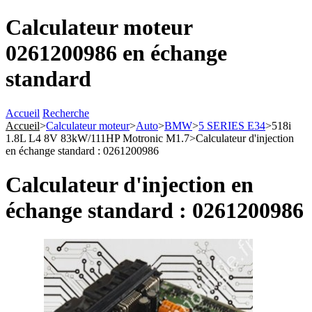
Calculateur moteur
0261200986 en échange
standard
Accueil
Recherche
Accueil
>
Calculateur moteur
>
Auto
>
BMW
>
5 SERIES E34
>
518i
1.8L L4 8V 83kW/111HP Motronic M1.7
>
Calculateur d'injection
en échange standard : 0261200986
Calculateur d'injection en
échange standard : 0261200986