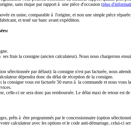
origine, sans risque par rapport à une pièce d'occasion (
plus d'informat
novée en usine, comparable à l'origine, et non une simple pièce réparée
abricant, et testé sur banc avant expédition.
sées:
igne.
à ses frais la consigne (ancien calculateur). Nous nous chargerons ensui
ion sélectionnée par défaut): la consigne n'est pas facturée, nous attend
alculateur dépendra donc du délai de réception de la consigne.
:
la consigne vous est facturée 50 euros à la commande et nous vous l
rvices.
e, celle-ci ne sera donc pas remboursée. Le délai maxi de retour est de 
ierges, prêts à étre programmés par le concessionnaire (option sélectionné
re calculateur avec les options et le code anti-démarrage, celui-ci sera