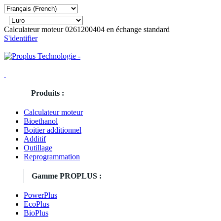
Calculateur moteur 0261200404 en échange standard
S'identifier
Produits :
Calculateur moteur
Bioethanol
Boitier additionnel
Additif
Outillage
Reprogrammation
Gamme PROPLUS :
PowerPlus
EcoPlus
BioPlus