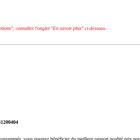
tions", consulter l'onglet "En savoir plus" ci-dessous.
261200404
rogrammés, vous pourrez bénéficier du meilleur rapport qualité prix pou