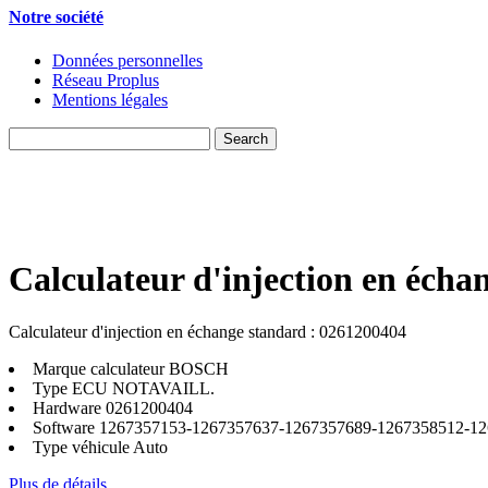
Notre société
Données personnelles
Réseau Proplus
Mentions légales
Calculateur d'injection en écha
Calculateur d'injection en échange standard : 0261200404
Marque calculateur
BOSCH
Type ECU
NOTAVAILL.
Hardware
0261200404
Software
1267357153-1267357637-1267357689-1267358512-12
Type véhicule
Auto
Plus de détails