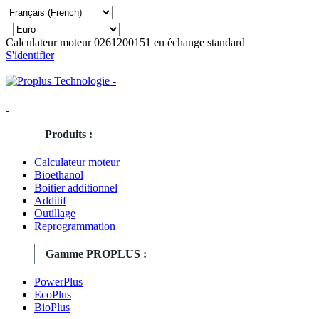
Calculateur moteur 0261200151 en échange standard
S'identifier
Produits :
Calculateur moteur
Bioethanol
Boitier additionnel
Additif
Outillage
Reprogrammation
Gamme PROPLUS :
PowerPlus
EcoPlus
BioPlus