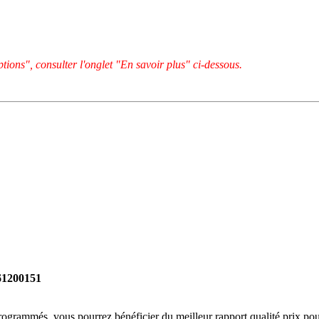
tions", consulter l'onglet "En savoir plus" ci-dessous.
261200151
rogrammés, vous pourrez bénéficier du meilleur rapport qualité prix pou