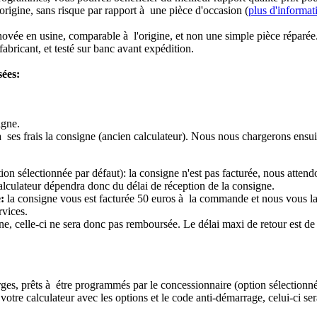
origine, sans risque par rapport à une pièce d'occasion (
plus d'informat
novée en usine, comparable à l'origine, et non une simple pièce réparée
abricant, et testé sur banc avant expédition.
sées:
igne.
à ses frais la consigne (ancien calculateur). Nous nous chargerons ensui
ion sélectionnée par défaut): la consigne n'est pas facturée, nous attend
alculateur dépendra donc du délai de réception de la consigne.
:
la consigne vous est facturée 50 euros à la commande et nous vous l
rvices.
e, celle-ci ne sera donc pas remboursée. Le délai maxi de retour est de 
ierges, prêts à étre programmés par le concessionnaire (option sélectionné
re calculateur avec les options et le code anti-démarrage, celui-ci sera