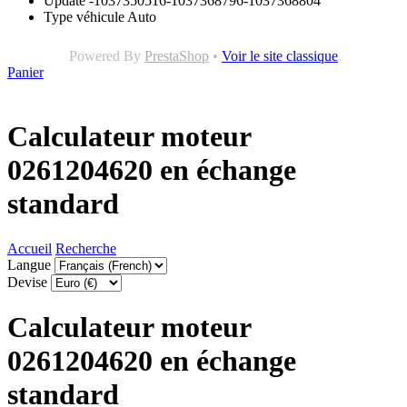
Update
-1037350516-1037368796-1037368804
Type véhicule
Auto
Powered By
PrestaShop
•
Voir le site classique
Panier
Calculateur moteur
0261204620 en échange
standard
Accueil
Recherche
Langue
Devise
Calculateur moteur
0261204620 en échange
standard