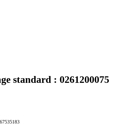
nge standard : 0261200075
267535183