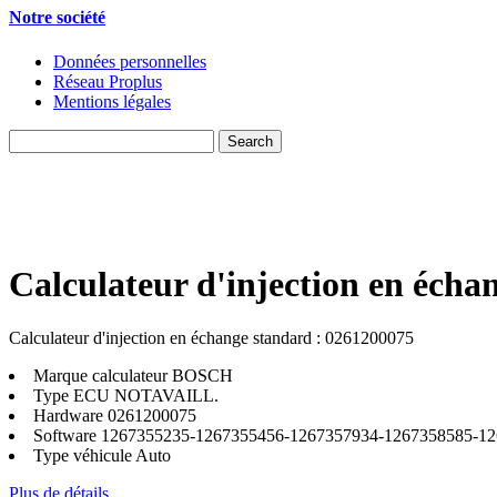
Notre société
Données personnelles
Réseau Proplus
Mentions légales
Calculateur d'injection en écha
Calculateur d'injection en échange standard : 0261200075
Marque calculateur
BOSCH
Type ECU
NOTAVAILL.
Hardware
0261200075
Software
1267355235-1267355456-1267357934-1267358585-1
Type véhicule
Auto
Plus de détails