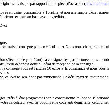
origine, sans risque par rapport à une pièce d'occasion (
plus d'informat
novée en usine, comparable à l'origine, et non une simple pièce réparée
abricant, et testé sur banc avant expédition.
sées:
igne.
à ses frais la consigne (ancien calculateur). Nous nous chargerons ensui
ion sélectionnée par défaut): la consigne n'est pas facturée, nous attend
alculateur dépendra donc du délai de réception de la consigne.
:
la consigne vous est facturée 50 euros à la commande et nous vous l
rvices.
e, celle-ci ne sera donc pas remboursée. Le délai maxi de retour est de 
ierges, prêts à étre programmés par le concessionnaire (option sélectionné
re calculateur avec les options et le code anti-démarrage, celui-ci sera