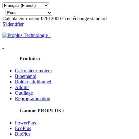
Calculateur moteur 0261200075 en échange standard
S'identifier
Produits :
Calculateur moteur
Bioethanol
Boitier additionnel
Additif
Outillage
Reprogrammation
Gamme PROPLUS :
PowerPlus
EcoPlus
BioPlus