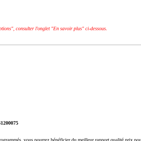
tions", consulter l'onglet "En savoir plus" ci-dessous.
261200075
rogrammés, vous pourrez bénéficier du meilleur rapport qualité prix pou