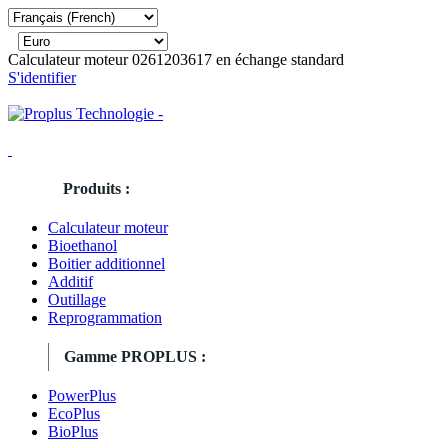
Calculateur moteur 0261203617 en échange standard
S'identifier
Produits :
Calculateur moteur
Bioethanol
Boitier additionnel
Additif
Outillage
Reprogrammation
Gamme PROPLUS :
PowerPlus
EcoPlus
BioPlus