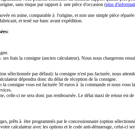
origine, sans risque par rapport à une pièce d'occasion (
plus d'informat
novée en usine, comparable à l'origine, et non une simple pièce réparée
abricant, et testé sur banc avant expédition.
sées:
igne.
à ses frais la consigne (ancien calculateur). Nous nous chargerons ensui
ion sélectionnée par défaut): la consigne n'est pas facturée, nous attend
alculateur dépendra donc du délai de réception de la consigne.
:
la consigne vous est facturée 50 euros à la commande et nous vous l
rvices.
e, celle-ci ne sera donc pas remboursée. Le délai maxi de retour est de 
ierges, prêts à étre programmés par le concessionnaire (option sélectionné
re calculateur avec les options et le code anti-démarrage, celui-ci sera