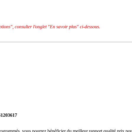
tions", consulter l'onglet "En savoir plus" ci-dessous.
261203617
rogrammés, vous pourrez bénéficier du meilleur rapport qualité prix pou