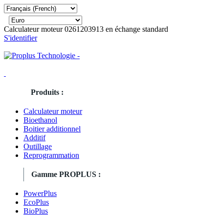
Calculateur moteur 0261203913 en échange standard
S'identifier
Produits :
Calculateur moteur
Bioethanol
Boitier additionnel
Additif
Outillage
Reprogrammation
Gamme PROPLUS :
PowerPlus
EcoPlus
BioPlus