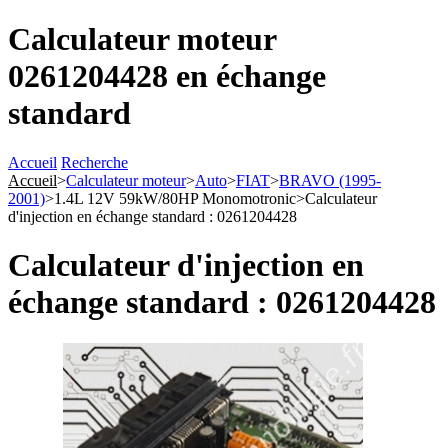
Calculateur moteur
0261204428 en échange
standard
Accueil
Recherche
Accueil
>
Calculateur moteur
>
Auto
>
FIAT
>
BRAVO (1995-
2001)
>
1.4L 12V 59kW/80HP Monomotronic
>
Calculateur
d'injection en échange standard : 0261204428
Calculateur d'injection en
échange standard : 0261204428