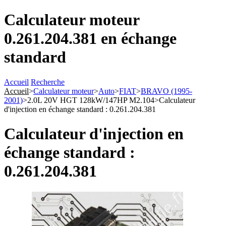
Calculateur moteur
0.261.204.381 en échange
standard
Accueil
Recherche
Accueil
>
Calculateur moteur
>
Auto
>
FIAT
>
BRAVO (1995-
2001)
>
2.0L 20V HGT 128kW/147HP M2.104
>
Calculateur
d'injection en échange standard : 0.261.204.381
Calculateur d'injection en
échange standard :
0.261.204.381