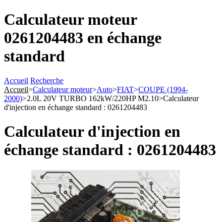
Calculateur moteur
0261204483 en échange
standard
Accueil
Recherche
Accueil
>
Calculateur moteur
>
Auto
>
FIAT
>
COUPE (1994-
2000)
>
2.0L 20V TURBO 162kW/220HP M2.10
>
Calculateur
d'injection en échange standard : 0261204483
Calculateur d'injection en
échange standard : 0261204483