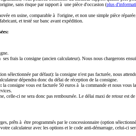
origine, sans risque par rapport à une pièce d'occasion (
plus d'informat
novée en usine, comparable à l'origine, et non une simple pièce réparée
abricant, et testé sur banc avant expédition.
sées:
igne.
à ses frais la consigne (ancien calculateur). Nous nous chargerons ensui
ion sélectionnée par défaut): la consigne n'est pas facturée, nous attend
alculateur dépendra donc du délai de réception de la consigne.
:
la consigne vous est facturée 50 euros à la commande et nous vous l
rvices.
e, celle-ci ne sera donc pas remboursée. Le délai maxi de retour est de 
ierges, prêts à étre programmés par le concessionnaire (option sélectionné
re calculateur avec les options et le code anti-démarrage, celui-ci sera