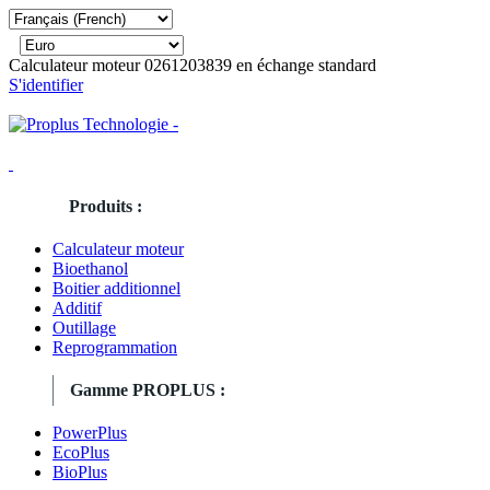
Calculateur moteur 0261203839 en échange standard
S'identifier
Produits :
Calculateur moteur
Bioethanol
Boitier additionnel
Additif
Outillage
Reprogrammation
Gamme PROPLUS :
PowerPlus
EcoPlus
BioPlus