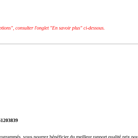
tions", consulter l'onglet "En savoir plus" ci-dessous.
261203839
rogrammés, vous pourrez bénéficier du meilleur rapport qualité prix pou