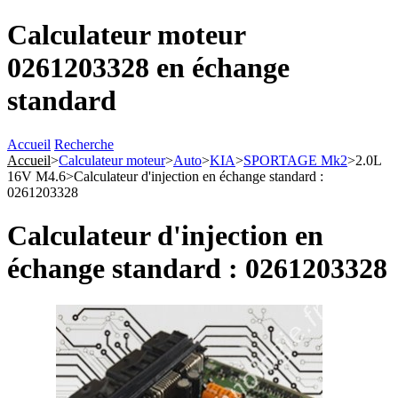
Calculateur moteur
0261203328 en échange
standard
Accueil
Recherche
Accueil
>
Calculateur moteur
>
Auto
>
KIA
>
SPORTAGE Mk2
>
2.0L
16V M4.6
>
Calculateur d'injection en échange standard :
0261203328
Calculateur d'injection en
échange standard : 0261203328