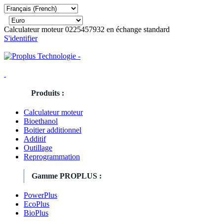
Calculateur moteur 0225457932 en échange standard
S'identifier
Produits :
Calculateur moteur
Bioethanol
Boitier additionnel
Additif
Outillage
Reprogrammation
Gamme PROPLUS :
PowerPlus
EcoPlus
BioPlus