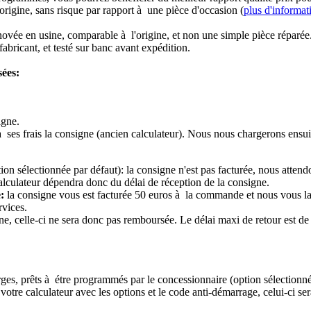
origine, sans risque par rapport à une pièce d'occasion (
plus d'informat
novée en usine, comparable à l'origine, et non une simple pièce réparée
abricant, et testé sur banc avant expédition.
sées:
igne.
à ses frais la consigne (ancien calculateur). Nous nous chargerons ensui
ion sélectionnée par défaut): la consigne n'est pas facturée, nous attend
alculateur dépendra donc du délai de réception de la consigne.
:
la consigne vous est facturée 50 euros à la commande et nous vous l
rvices.
e, celle-ci ne sera donc pas remboursée. Le délai maxi de retour est de 
ierges, prêts à étre programmés par le concessionnaire (option sélectionné
re calculateur avec les options et le code anti-démarrage, celui-ci sera