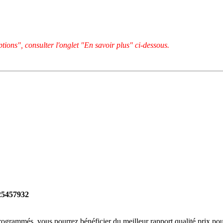
tions", consulter l'onglet "En savoir plus" ci-dessous.
225457932
rogrammés, vous pourrez bénéficier du meilleur rapport qualité prix pou