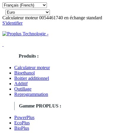
Calculateur moteur 0054461740 en échange standard
S'identifier
Produits :
Calculateur moteur
Bioethanol
Boitier additionnel
Additif
Outillage
Reprogrammation
Gamme PROPLUS :
PowerPlus
EcoPlus
BioPlus