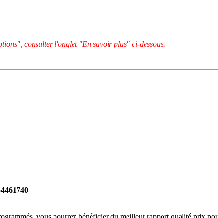
tions", consulter l'onglet "En savoir plus" ci-dessous.
054461740
rogrammés, vous pourrez bénéficier du meilleur rapport qualité prix pou