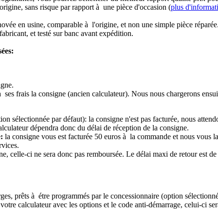
origine, sans risque par rapport à une pièce d'occasion (
plus d'informat
novée en usine, comparable à l'origine, et non une simple pièce réparée
abricant, et testé sur banc avant expédition.
sées:
igne.
à ses frais la consigne (ancien calculateur). Nous nous chargerons ensui
ion sélectionnée par défaut): la consigne n'est pas facturée, nous attend
alculateur dépendra donc du délai de réception de la consigne.
:
la consigne vous est facturée 50 euros à la commande et nous vous l
rvices.
e, celle-ci ne sera donc pas remboursée. Le délai maxi de retour est de 
ierges, prêts à étre programmés par le concessionnaire (option sélectionné
re calculateur avec les options et le code anti-démarrage, celui-ci sera