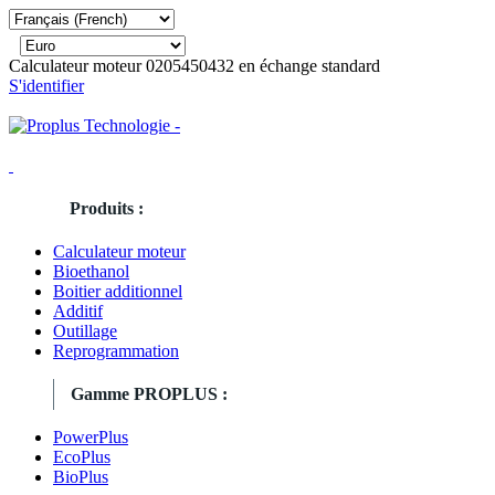
Calculateur moteur 0205450432 en échange standard
S'identifier
Produits :
Calculateur moteur
Bioethanol
Boitier additionnel
Additif
Outillage
Reprogrammation
Gamme PROPLUS :
PowerPlus
EcoPlus
BioPlus