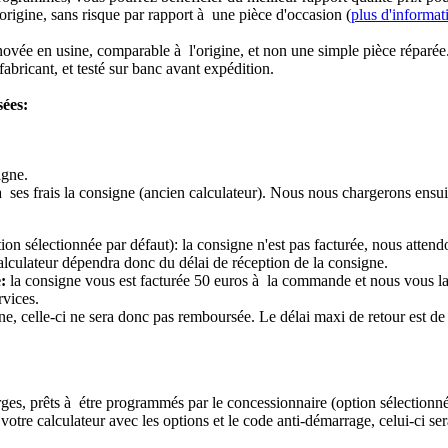
origine, sans risque par rapport à une pièce d'occasion (
plus d'informat
novée en usine, comparable à l'origine, et non une simple pièce réparée
abricant, et testé sur banc avant expédition.
sées:
igne.
à ses frais la consigne (ancien calculateur). Nous nous chargerons ensui
ion sélectionnée par défaut): la consigne n'est pas facturée, nous attend
alculateur dépendra donc du délai de réception de la consigne.
:
la consigne vous est facturée 50 euros à la commande et nous vous l
rvices.
e, celle-ci ne sera donc pas remboursée. Le délai maxi de retour est de 
ierges, prêts à étre programmés par le concessionnaire (option sélectionné
re calculateur avec les options et le code anti-démarrage, celui-ci sera