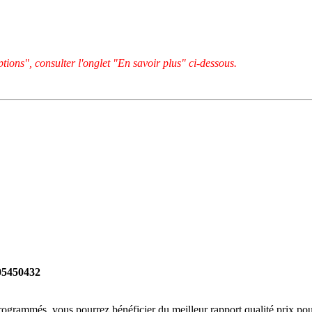
tions", consulter l'onglet "En savoir plus" ci-dessous.
205450432
rogrammés, vous pourrez bénéficier du meilleur rapport qualité prix pou