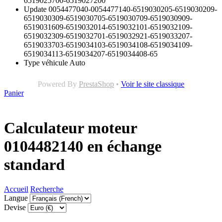
6519025700-6519027200
Update
0054477040-0054477140-6519030205-6519030209-
6519030309-6519030705-6519030709-6519030909-
6519031609-6519032014-6519032101-6519032109-
6519032309-6519032701-6519032921-6519033207-
6519033703-6519034103-6519034108-6519034109-
6519034113-6519034207-6519034408-65
Type véhicule
Auto
Powered By
PrestaShop
•
Voir le site classique
Panier
Calculateur moteur
0104482140 en échange
standard
Accueil
Recherche
Langue
Devise