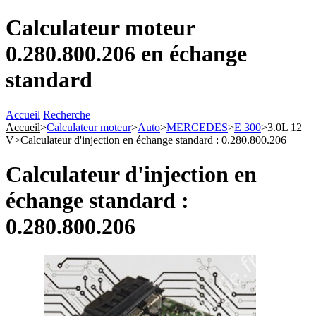
Calculateur moteur
0.280.800.206 en échange
standard
Accueil
Recherche
Accueil
>
Calculateur moteur
>
Auto
>
MERCEDES
>
E 300
>
3.0L 12
V
>
Calculateur d'injection en échange standard : 0.280.800.206
Calculateur d'injection en
échange standard :
0.280.800.206