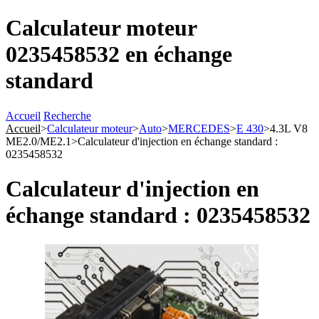
Calculateur moteur
0235458532 en échange
standard
Accueil
Recherche
Accueil
>
Calculateur moteur
>
Auto
>
MERCEDES
>
E 430
>
4.3L V8
ME2.0/ME2.1
>
Calculateur d'injection en échange standard :
0235458532
Calculateur d'injection en
échange standard : 0235458532