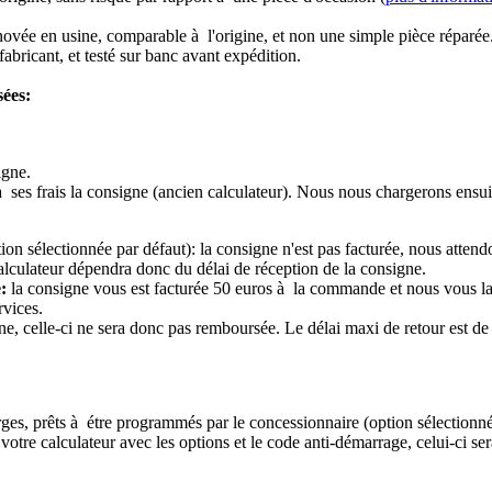
novée en usine, comparable à l'origine, et non une simple pièce réparée
abricant, et testé sur banc avant expédition.
sées:
igne.
à ses frais la consigne (ancien calculateur). Nous nous chargerons ensui
ion sélectionnée par défaut): la consigne n'est pas facturée, nous attend
alculateur dépendra donc du délai de réception de la consigne.
:
la consigne vous est facturée 50 euros à la commande et nous vous l
rvices.
e, celle-ci ne sera donc pas remboursée. Le délai maxi de retour est de 
ierges, prêts à étre programmés par le concessionnaire (option sélectionné
re calculateur avec les options et le code anti-démarrage, celui-ci sera