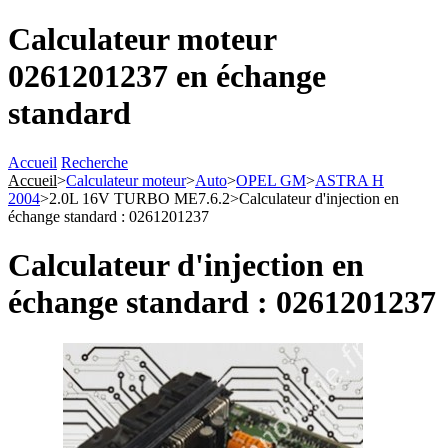
Calculateur moteur
0261201237 en échange
standard
Accueil
Recherche
Accueil
>
Calculateur moteur
>
Auto
>
OPEL GM
>
ASTRA H
2004
>
2.0L 16V TURBO ME7.6.2
>
Calculateur d'injection en
échange standard : 0261201237
Calculateur d'injection en
échange standard : 0261201237