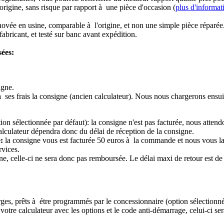
origine, sans risque par rapport à une pièce d'occasion (
plus d'informat
novée en usine, comparable à l'origine, et non une simple pièce réparée
abricant, et testé sur banc avant expédition.
sées:
igne.
à ses frais la consigne (ancien calculateur). Nous nous chargerons ensui
ion sélectionnée par défaut): la consigne n'est pas facturée, nous attend
alculateur dépendra donc du délai de réception de la consigne.
:
la consigne vous est facturée 50 euros à la commande et nous vous l
rvices.
e, celle-ci ne sera donc pas remboursée. Le délai maxi de retour est de 
ierges, prêts à étre programmés par le concessionnaire (option sélectionné
re calculateur avec les options et le code anti-démarrage, celui-ci sera