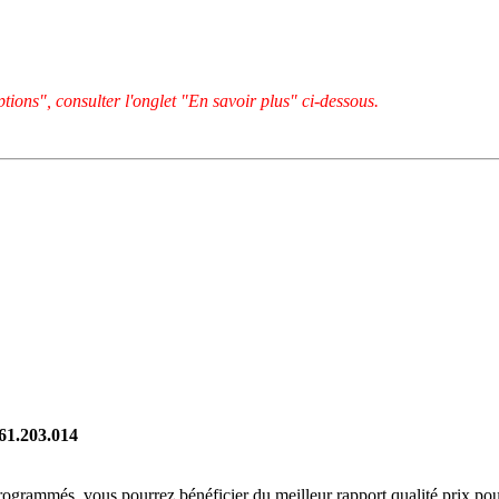
tions", consulter l'onglet "En savoir plus" ci-dessous.
261.203.014
rogrammés, vous pourrez bénéficier du meilleur rapport qualité prix pou