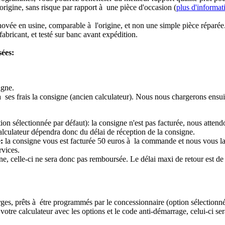
origine, sans risque par rapport à une pièce d'occasion (
plus d'informat
novée en usine, comparable à l'origine, et non une simple pièce réparée
abricant, et testé sur banc avant expédition.
sées:
igne.
à ses frais la consigne (ancien calculateur). Nous nous chargerons ensui
ion sélectionnée par défaut): la consigne n'est pas facturée, nous attend
alculateur dépendra donc du délai de réception de la consigne.
:
la consigne vous est facturée 50 euros à la commande et nous vous l
rvices.
e, celle-ci ne sera donc pas remboursée. Le délai maxi de retour est de 
ierges, prêts à étre programmés par le concessionnaire (option sélectionné
re calculateur avec les options et le code anti-démarrage, celui-ci sera