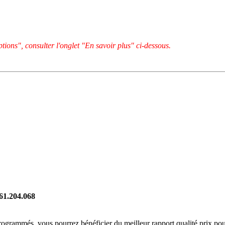
tions", consulter l'onglet "En savoir plus" ci-dessous.
261.204.068
rogrammés, vous pourrez bénéficier du meilleur rapport qualité prix pou