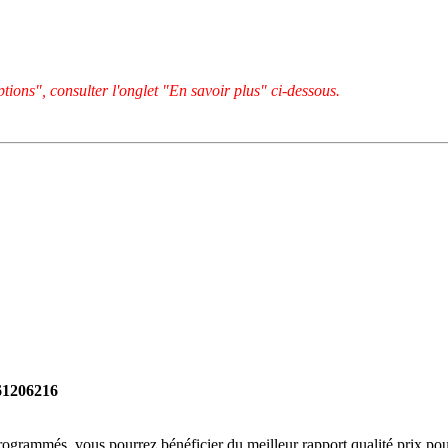
tions", consulter l'onglet "En savoir plus" ci-dessous.
261206216
rogrammés, vous pourrez bénéficier du meilleur rapport qualité prix pou