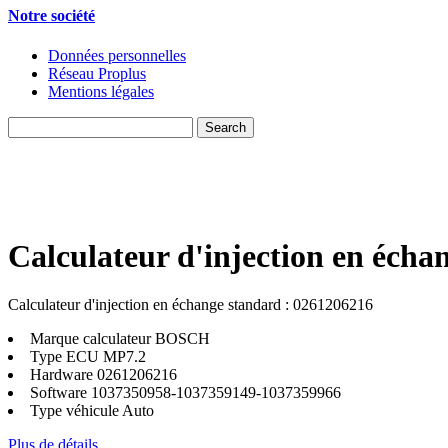
Notre société
Données personnelles
Réseau Proplus
Mentions légales
Calculateur d'injection en écha
Calculateur d'injection en échange standard : 0261206216
Marque calculateur
BOSCH
Type ECU
MP7.2
Hardware
0261206216
Software
1037350958-1037359149-1037359966
Type véhicule
Auto
Plus de détails