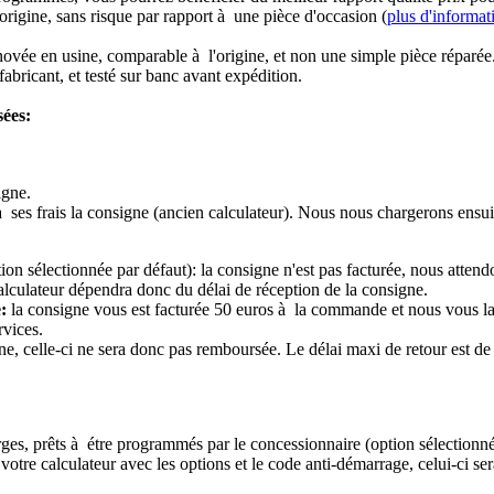
origine, sans risque par rapport à une pièce d'occasion (
plus d'informat
novée en usine, comparable à l'origine, et non une simple pièce réparée
abricant, et testé sur banc avant expédition.
sées:
igne.
à ses frais la consigne (ancien calculateur). Nous nous chargerons ensui
ion sélectionnée par défaut): la consigne n'est pas facturée, nous attend
alculateur dépendra donc du délai de réception de la consigne.
:
la consigne vous est facturée 50 euros à la commande et nous vous l
rvices.
e, celle-ci ne sera donc pas remboursée. Le délai maxi de retour est de 
ierges, prêts à étre programmés par le concessionnaire (option sélectionné
re calculateur avec les options et le code anti-démarrage, celui-ci sera