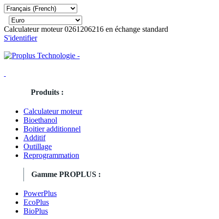
Calculateur moteur 0261206216 en échange standard
S'identifier
Produits :
Calculateur moteur
Bioethanol
Boitier additionnel
Additif
Outillage
Reprogrammation
Gamme PROPLUS :
PowerPlus
EcoPlus
BioPlus