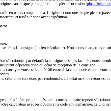
origine, sans risque par rapport à une pièce d'occasion (
plus d'informat
novée en usine, comparable à l'origine, et non une simple pièce réparée
abricant, et testé sur banc avant expédition.
sées:
igne.
à ses frais la consigne (ancien calculateur). Nous nous chargerons ensui
ion sélectionnée par défaut): la consigne n'est pas facturée, nous attend
alculateur dépendra donc du délai de réception de la consigne.
:
la consigne vous est facturée 50 euros à la commande et nous vous l
rvices.
e, celle-ci ne sera donc pas remboursée. Le délai maxi de retour est de 
ierges, prêts à étre programmés par le concessionnaire (option sélectionné
re calculateur avec les options et le code anti-démarrage, celui-ci sera