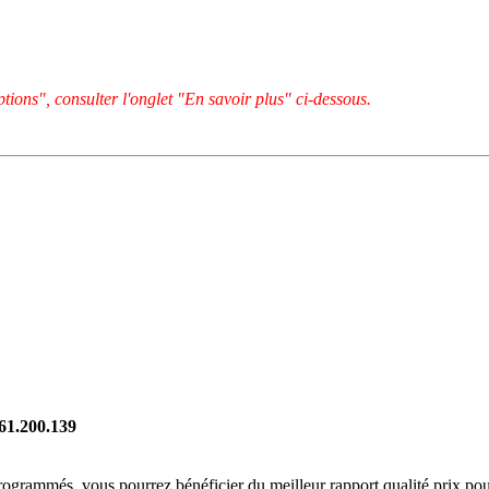
tions", consulter l'onglet "En savoir plus" ci-dessous.
261.200.139
rogrammés, vous pourrez bénéficier du meilleur rapport qualité prix pou