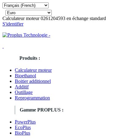
Calculateur moteur 0261204593 en échange standard
S'identifier
Produits :
Calculateur moteur
Bioethanol
Boitier additionnel
Additif
Outillage
Reprogrammation
Gamme PROPLUS :
PowerPlus
EcoPlus
BioPlus