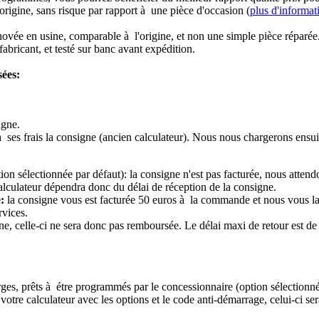
origine, sans risque par rapport à une pièce d'occasion (
plus d'informat
novée en usine, comparable à l'origine, et non une simple pièce réparée
abricant, et testé sur banc avant expédition.
sées:
igne.
à ses frais la consigne (ancien calculateur). Nous nous chargerons ensui
ion sélectionnée par défaut): la consigne n'est pas facturée, nous attend
alculateur dépendra donc du délai de réception de la consigne.
:
la consigne vous est facturée 50 euros à la commande et nous vous l
rvices.
e, celle-ci ne sera donc pas remboursée. Le délai maxi de retour est de 
ierges, prêts à étre programmés par le concessionnaire (option sélectionné
re calculateur avec les options et le code anti-démarrage, celui-ci sera