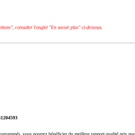
tions", consulter l'onglet "En savoir plus" ci-dessous.
261204593
rogrammés, vous pourrez bénéficier du meilleur rapport qualité prix pou