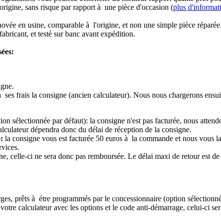
origine, sans risque par rapport à une pièce d'occasion (
plus d'informat
novée en usine, comparable à l'origine, et non une simple pièce réparée
abricant, et testé sur banc avant expédition.
sées:
igne.
à ses frais la consigne (ancien calculateur). Nous nous chargerons ensui
ion sélectionnée par défaut): la consigne n'est pas facturée, nous attend
alculateur dépendra donc du délai de réception de la consigne.
:
la consigne vous est facturée 50 euros à la commande et nous vous l
rvices.
e, celle-ci ne sera donc pas remboursée. Le délai maxi de retour est de 
ierges, prêts à étre programmés par le concessionnaire (option sélectionné
re calculateur avec les options et le code anti-démarrage, celui-ci sera