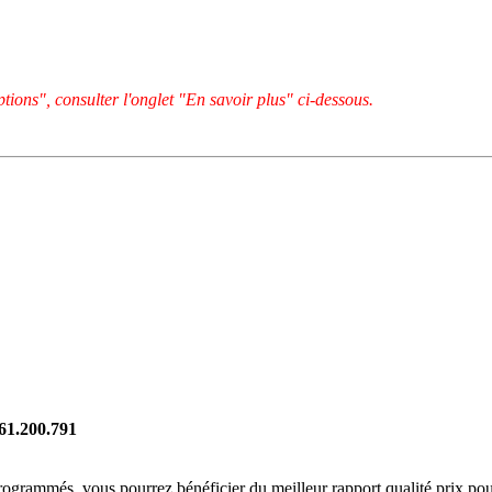
tions", consulter l'onglet "En savoir plus" ci-dessous.
261.200.791
rogrammés, vous pourrez bénéficier du meilleur rapport qualité prix pou