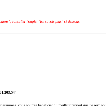
tions", consulter l'onglet "En savoir plus" ci-dessous.
261.203.544
rogrammés, vous pourrez bénéficier du meilleur rapport qualité prix pou