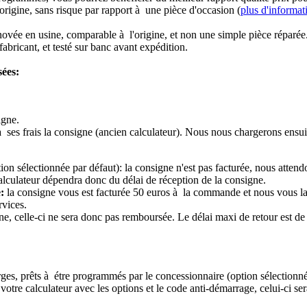
origine, sans risque par rapport à une pièce d'occasion (
plus d'informat
novée en usine, comparable à l'origine, et non une simple pièce réparée
abricant, et testé sur banc avant expédition.
sées:
igne.
à ses frais la consigne (ancien calculateur). Nous nous chargerons ensui
ion sélectionnée par défaut): la consigne n'est pas facturée, nous attend
alculateur dépendra donc du délai de réception de la consigne.
:
la consigne vous est facturée 50 euros à la commande et nous vous l
rvices.
e, celle-ci ne sera donc pas remboursée. Le délai maxi de retour est de 
ierges, prêts à étre programmés par le concessionnaire (option sélectionné
re calculateur avec les options et le code anti-démarrage, celui-ci sera