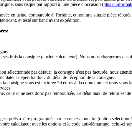
origine, sans risque par rapport à une pièce d'occasion (
plus d'informat
novée en usine, comparable à l'origine, et non une simple pièce réparée
abricant, et testé sur banc avant expédition.
sées:
igne.
à ses frais la consigne (ancien calculateur). Nous nous chargerons ensui
ion sélectionnée par défaut): la consigne n'est pas facturée, nous attend
alculateur dépendra donc du délai de réception de la consigne.
:
la consigne vous est facturée 50 euros à la commande et nous vous l
rvices.
e, celle-ci ne sera donc pas remboursée. Le délai maxi de retour est de 
ierges, prêts à étre programmés par le concessionnaire (option sélectionné
re calculateur avec les options et le code anti-démarrage, celui-ci sera