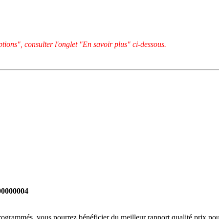
tions", consulter l'onglet "En savoir plus" ci-dessous.
000000004
rogrammés, vous pourrez bénéficier du meilleur rapport qualité prix pou