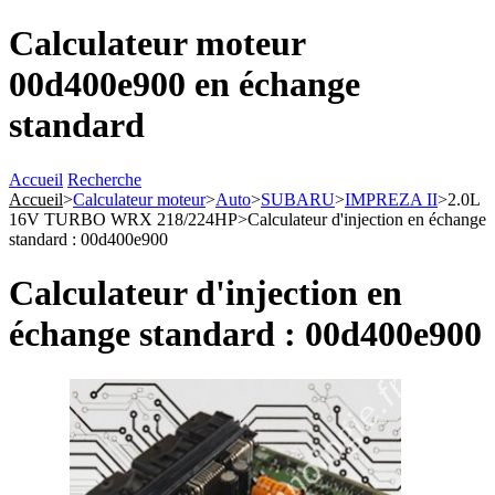
Calculateur moteur
00d400e900 en échange
standard
Accueil
Recherche
Accueil
>
Calculateur moteur
>
Auto
>
SUBARU
>
IMPREZA II
>
2.0L
16V TURBO WRX 218/224HP
>
Calculateur d'injection en échange
standard : 00d400e900
Calculateur d'injection en
échange standard : 00d400e900