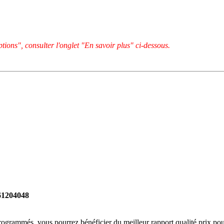
tions", consulter l'onglet "En savoir plus" ci-dessous.
261204048
rogrammés, vous pourrez bénéficier du meilleur rapport qualité prix pou