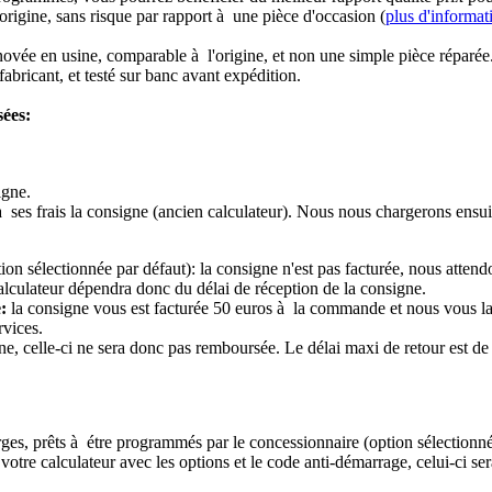
origine, sans risque par rapport à une pièce d'occasion (
plus d'informat
novée en usine, comparable à l'origine, et non une simple pièce réparée
abricant, et testé sur banc avant expédition.
sées:
igne.
à ses frais la consigne (ancien calculateur). Nous nous chargerons ensui
ion sélectionnée par défaut): la consigne n'est pas facturée, nous attend
alculateur dépendra donc du délai de réception de la consigne.
:
la consigne vous est facturée 50 euros à la commande et nous vous l
rvices.
e, celle-ci ne sera donc pas remboursée. Le délai maxi de retour est de 
ierges, prêts à étre programmés par le concessionnaire (option sélectionné
re calculateur avec les options et le code anti-démarrage, celui-ci sera