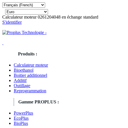
Calculateur moteur 0261204048 en échange standard
S'identifier
Produits :
Calculateur moteur
Bioethanol
Boitier additionnel
Additif
Outillage
Reprogrammation
Gamme PROPLUS :
PowerPlus
EcoPlus
BioPlus